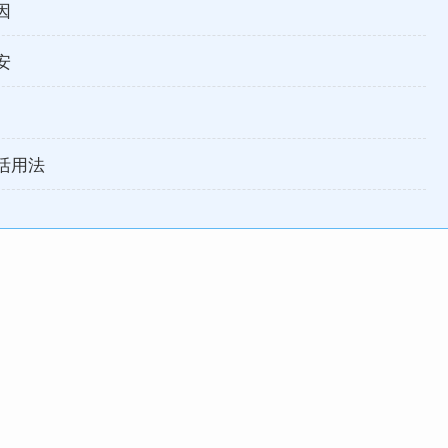
因
安
活用法